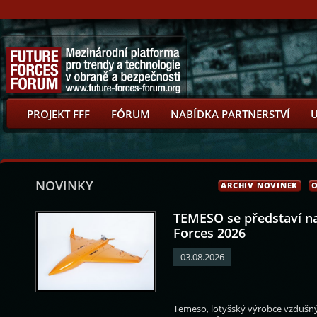
PROJEKT FFF
FÓRUM
NABÍDKA PARTNERSTVÍ
NOVINKY
ARCHIV NOVINEK
O
TEMESO se představí n
Forces 2026
03.08.2026
Varyš
Tomáš Landsfeld
Tomáš Kužel
Robin Hamel
Temeso, lotyšský výrobce vzdušnýc