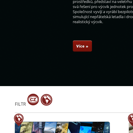
prostředků, představí na veletrhu
svá řešení pro výcvik jednotek pr
Společnost vyvíjí a vyrábí bezpilot
simulující nepřátelská letadla i dr
realistický výcvik.
ekár
Petr Milčický
Jakub Landovský
Tomáš Přibyl
Více »
FILTR