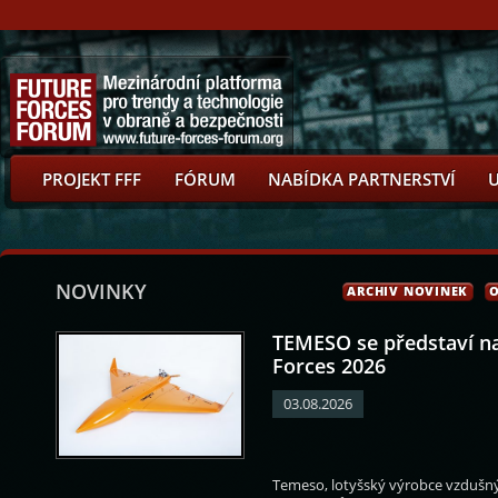
PROJEKT FFF
FÓRUM
NABÍDKA PARTNERSTVÍ
NOVINKY
ARCHIV NOVINEK
O
TEMESO se představí n
Forces 2026
03.08.2026
ovský
Daniel Miklós
Jan Jireš
Petr Hlavizna
Temeso, lotyšský výrobce vzdušnýc