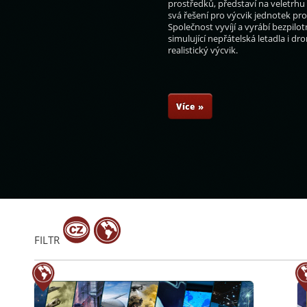
prostředků, představí na veletrhu
svá řešení pro výcvik jednotek pr
Společnost vyvíjí a vyrábí bezpilot
simulující nepřátelská letadla i dr
realistický výcvik.
rupa
Jan Dienstbier
Petr Jirásek
Tomáš Müller
Více »
FILTR