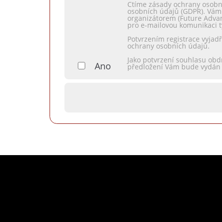
Ctíme zásady ochrany osobn
osobních údajů (GDPR). Vám
organizátorem (Future Advan
pro e-mailovou komunikaci 
Potvrzením registrace vyjad
ochrany osobních údajů.
Jako potvrzení souhlasu obd
Ano
předložení Vám bude vydán