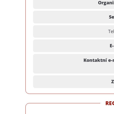
Organi
Se
Te
E
Kontaktní e-
Z
RE