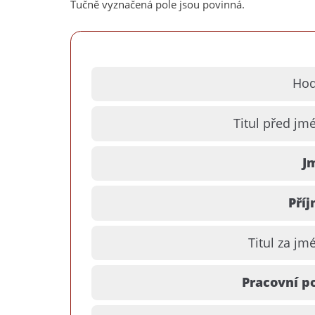
Tučně vyznačená pole jsou povinná.
Hod
Titul před jm
J
Příj
Titul za j
Pracovní po