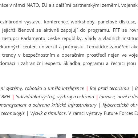
áce v rámci NATO, EU a s dalšími partnerskými zeměmi, vojenský
zinárodní výstavu, konference, workshopy, panelové diskuse, bi
, jejichž členové se aktivně zapojují do programu. FFF se rovně
zástupci Parlamentu České republiky, vlády a vládních instituc
zkumných center, univerzit a průmyslu. Tematické zaměření akc
trendy v bezpečnostním a operačním prostředí nejen ve vojensk
omácí i zahraniční experti. Skladba programu a řečníci jsou
í systémy, robotika a umělá inteligence
|
Boj proti terorismu
|
B
CBRN
|
Individuální výstroj, výzbroj a ochrana
|
Inovace, nové a di
 management a ochrana kritické infrastruktury
|
Kybernetická ob
 technologie
|
Výcvik a simulace
. V rámci výstavy Future Forces E