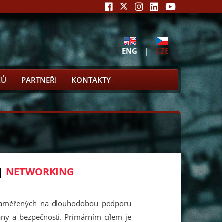
ENG
|
CZE
KŮ
PARTNEŘI
KONTAKTY
|
NETWORKING
 zaměřených na dlouhodobou podporu
ny a bezpečnosti. Primárním cílem je