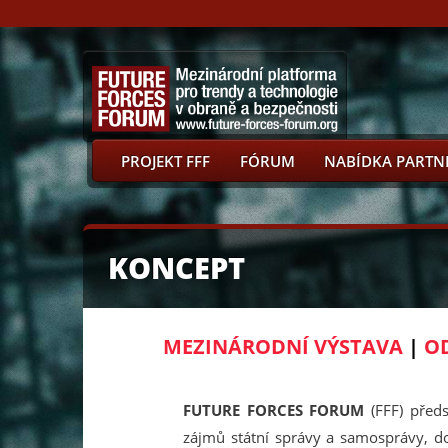
PROJEKT FFF
FÓRUM
NABÍDKA PARTN
KONCEPT
MEZINÁRODNÍ VÝSTAVA
|
OD
FUTURE FORCES FORUM
(FFF) před
zájmů státní správy a samosprávy, d