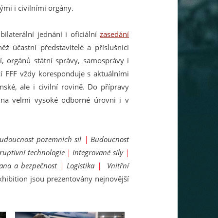
mi i civilními orgány.
laterální jednání i oficiální
zasedání
ž účastní představitelé a příslušníci
í, orgánů státní správy, samosprávy i
í FFF vždy koresponduje s aktuálními
é, ale i civilní rovině. Do přípravy
 na velmi vysoké odborné úrovni i v
udoucnost pozemních sil
|
Budoucnost
sruptivní technologie
|
Integrované síly
|
rana a bezpečnost
|
Logistika
|
Vnitřní
xhibition jsou prezentovány nejnovější