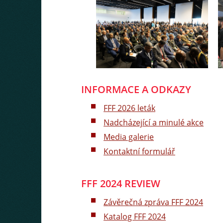
INFORMACE A ODKAZY
FFF 2026 leták
Nadcházející a minulé akce
Media galerie
Kontaktní formulář
FFF 2024 REVIEW
Závěrečná zpráva FFF 2024
Katalog FFF 2024