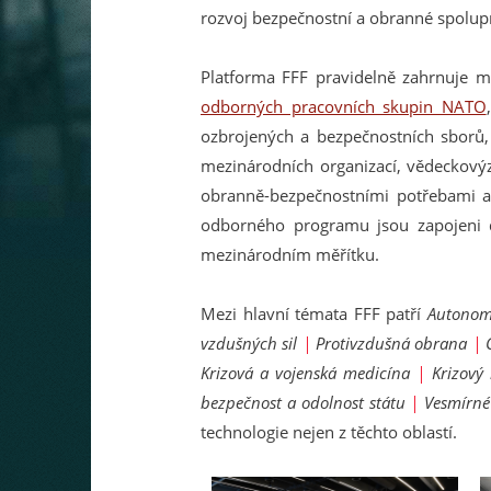
rozvoj bezpečnostní a obranné spolupr
Platforma FFF pravidelně zahrnuje me
odborných pracovních skupin NATO
ozbrojených a bezpečnostních sborů, 
mezinárodních organizací, vědeckový
obranně-bezpečnostními potřebami a 
odborného programu jsou zapojeni d
mezinárodním měřítku.
Mezi hlavní témata FFF patří
Autonomn
vzdušných sil
|
Protivzdušná obrana
|
Krizová a vojenská medicína
|
Krizový
bezpečnost a odolnost státu
|
Vesmírné
technologie nejen z těchto oblastí.