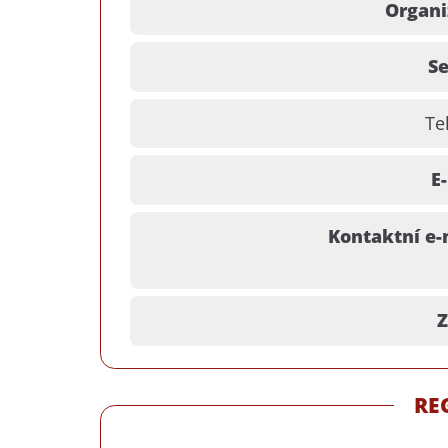
Organi
Se
Te
E
Kontaktní e-
Z
RE