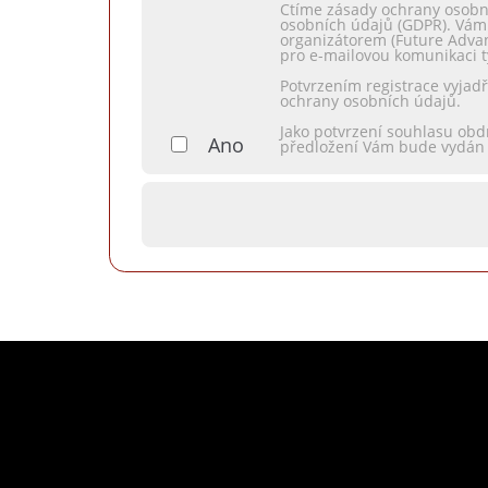
Ctíme zásady ochrany osobn
osobních údajů (GDPR). Vám
organizátorem (Future Advan
pro e-mailovou komunikaci 
Potvrzením registrace vyjad
ochrany osobních údajů.
Jako potvrzení souhlasu obd
Ano
předložení Vám bude vydán