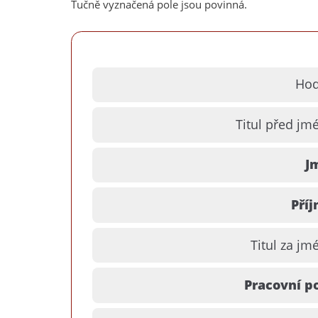
Tučně vyznačená pole jsou povinná.
Hod
Titul před jm
J
Příj
Titul za j
Pracovní po