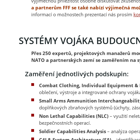
výjimečnou příležitost osobně diskutovat zkušenos
a partnerům FFF se také nabízí výjimečná mož
informací o možnostech prezentací nás prosím
ko
SYSTÉMY VOJÁKA BUDOUC
Přes 250 expertů, projektových manažerů mod
NATO a partnerských zemí se zaměřením na s
Zaměření jednotlivých podskupin:
Combat Clothing, Individual Equipment & 
oblečení, výstroje a integrované ochrany voják
Small Arms Ammunition Interchangeabili
doplňkových zbraňových systémů (úchyty, zás
Non Lethal Capabilities (NLC)
– využití nele
bezpečnostních operací.
Soldier Capabilities Analysis
– analýza opera
C4I & System Architecture (SA)
– identifikac