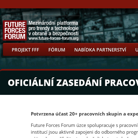
PROJEKT FFF
FÓRUM
NABÍDKA PARTNERSTVÍ
OFICIÁLNÍ ZASEDÁNÍ PRACO
Potvrzena účast 20+ pracovních skupin a exp
Future Forces Forum úzce spolupracuje s pracovn
institucí jsou aktivně zapojeni do odborného prog