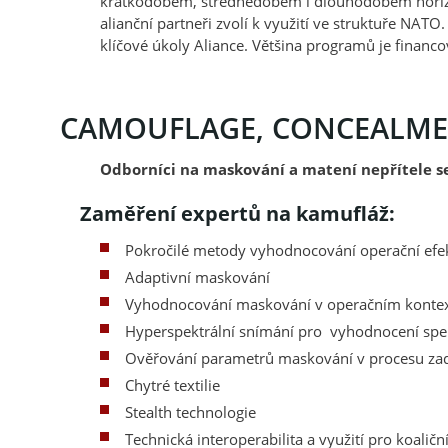
krátkodobém, střednědobém i dlouhodobém horizo
alianční partneři zvolí k využití ve struktuře N
klíčové úkoly Aliance. Většina programů je financ
CAMOUFLAGE, CONCEALMEN
Odborníci na maskování a matení nepřítele s
Zaměření expertů na kamufláž:
Pokročilé metody vyhodnocování operační efe
Adaptivní maskování
Vyhodnocování maskování v operačním konte
Hyperspektrální snímání pro vyhodnocení spekt
Ověřování parametrů maskování v procesu za
Chytré textilie
Stealth technologie
Technická interoperabilita a využití pro koaliční