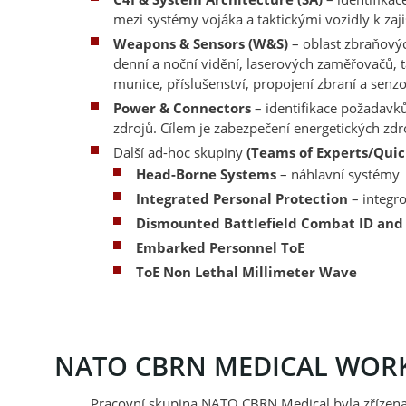
mezi systémy vojáka a taktickými vozidly k zaji
Weapons & Sensors (W&S)
– oblast zbraňový
denní a noční vidění, laserových zaměřovačů, ta
munice, příslušenství, propojení zbraní a senz
Power & Connectors
– identifikace požadavk
zdrojů. Cílem je zabezpečení energetických zdr
Další ad-hoc skupiny
(Teams of Experts/Qui
Head-Borne Systems
– náhlavní systémy
Integrated Personal Protection
– integr
Dismounted Battlefield Combat ID and
Embarked Personnel ToE
ToE Non Lethal Millimeter Wave
NATO CBRN MEDICAL WOR
Pracovní skupina NATO CBRN Medical byla zřízena