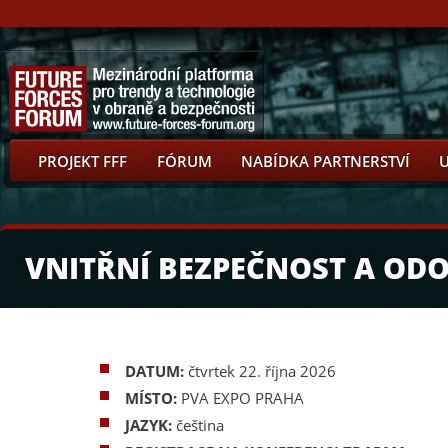
PROJEKT FFF
FÓRUM
NABÍDKA PARTNERSTVÍ
VNITŘNÍ BEZPEČNOST A OD
DATUM:
čtvrtek 22. října 2026
MÍSTO:
PVA EXPO PRAHA
JAZYK:
čeština