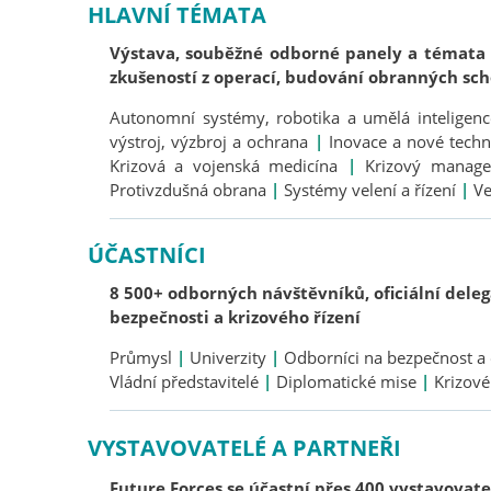
HLAVNÍ TÉMATA
Výstava, souběžné odborné panely a témata p
zkušeností z operací, budování obranných sch
Autonomní systémy, robotika a umělá inteligen
výstroj, výzbroj a ochrana
|
Inovace a nové techn
Krizová a vojenská medicína
|
Krizový manage
Protivzdušná obrana
|
Systémy velení a řízení
|
Ve
ÚČASTNÍCI
8 500+ odborných návštěvníků, oficiální delega
bezpečnosti a krizového řízení
Průmysl
|
Univerzity
|
Odborníci na bezpečnost 
Vládní představitelé
|
Diplomatické mise
|
Krizové
VYSTAVOVATELÉ A PARTNEŘI
Future Forces se účastní přes 400 vystavovatel