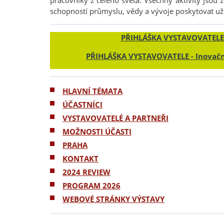
pracovníky z celého světa. Všechny aktivity jsou
schopností průmyslu, vědy a vývoje poskytovat uži
PŘIHLÁŠKA VYSTAVOVATELE
PŘIHLÁŠKA VYSTAVOVATELE - Inovačn
HLAVNÍ TÉMATA
ÚČASTNÍCI
VYSTAVOVATELÉ A PARTNEŘI
MOŽNOSTI ÚČASTI
PRAHA
KONTAKT
2024 REVIEW
PROGRAM 2026
WEBOVÉ STRÁNKY VÝSTAVY