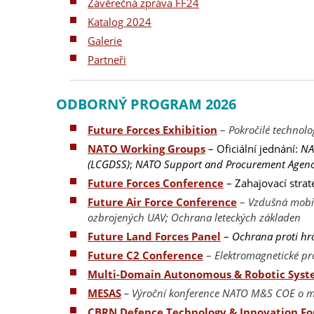
Závěrečná zpráva FF24
Katalog 2024
Galerie
Partneři
ODBORNÝ PROGRAM 2026
Future Forces Exhibition
–
Pokročilé technolo
NATO Working Groups
– Oficiální jednání:
NA
(LCGDSS)
;
NATO Support and Procurement Agenc
Future Forces Conference
– Zahajovací strat
Future Air Force Conference
–
Vzdušná mobili
ozbrojených UAV; Ochrana leteckých základen
Future Land Forces Panel
–
Ochrana proti h
Future C2 Conference
–
Elektromagnetické pr
Multi-Domain Autonomous & Robotic Syst
MESAS
– Výroční konference NATO M&S COE o m
CBRN Defence Technology & Innovation F