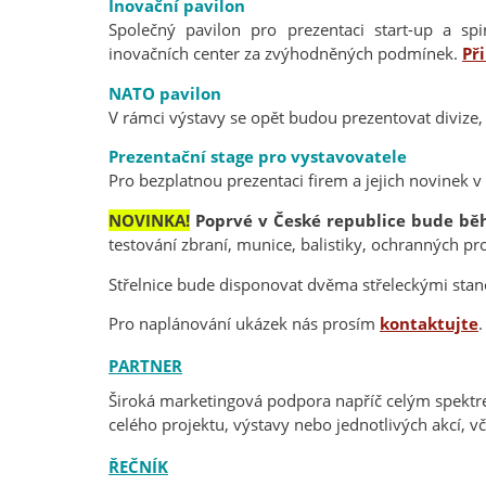
Inovační pavilon
Společný pavilon pro prezentaci start-up a spi
inovačních center za zvýhodněných podmínek.
Př
NATO pavilon
V rámci výstavy se opět budou prezentovat divize
Prezentační stage pro vystavovatele
Pro bezplatnou prezentaci firem a jejich novinek 
NOVINKA!
Poprvé v České republice bude běhe
testování zbraní, munice, balistiky, ochranných pr
Střelnice bude disponovat dvěma střeleckými stan
Pro naplánování ukázek nás prosím
kontaktujte
.
PARTNER
Široká marketingová podpora napříč celým spektre
celého projektu, výstavy nebo jednotlivých akcí, v
ŘEČNÍK