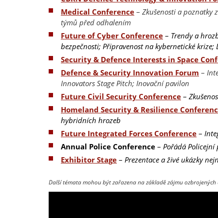
Medical Conference
–
Zkušenosti a poznatky 
týmů před odhalením
Future of Cyber Conference
–
Trendy a hrozb
bezpečnosti; Připravenost na kybernetické krize
Security & Defence Interests in Space Con
Defence & Security Innovation Forum
–
Int
Innovators Stage Pitch; Inovační pavilon
Future Civil Security Conference
–
Zkušenos
Homeland Security & Resilience Conferen
hybridních hrozeb
Future Integrated Forces Conference
–
Inte
Annual Police Conference
–
Pořádá Policejní 
Exhibitor Stage
–
Prezentace a živé ukázky nejn
Další témata mohou být zařazena na základě zájmu ozbrojených 