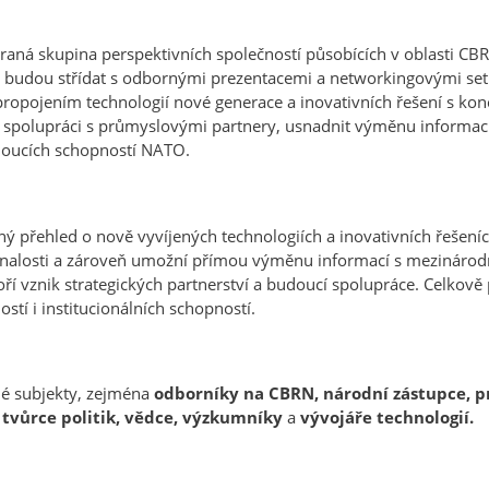
raná skupina perspektivních společností působících v oblasti CB
se budou střídat s odbornými prezentacemi a networkingovými set
opojením technologií nové generace a inovativních řešení s kon
it spolupráci s průmyslovými partnery, usnadnit výměnu informa
doucích schopností NATO.
ý přehled o nově vyvíjených technologiích a inovativních řešeníc
 znalosti a zároveň umožní přímou výměnu informací s mezináro
oří vznik strategických partnerství a budoucí spolupráce. Celkov
stí i institucionálních schopností.
né subjekty, zejména
odborníky na CBRN, národní zástupce, p
 tvůrce politik, vědce, výzkumníky
a
vývojáře technologií.