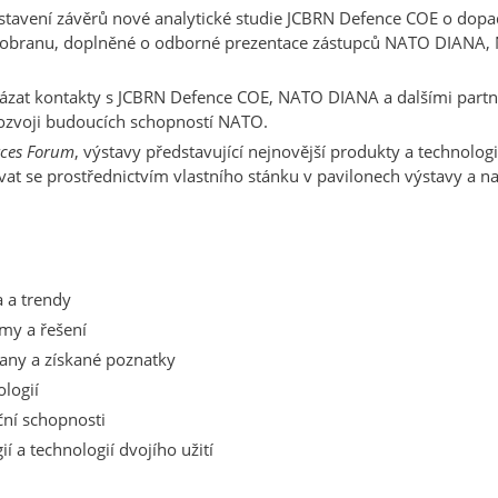
stavení závěrů nové analytické studie JCBRN Defence COE o dop
 obranu, doplněné o odborné prezentace zástupců NATO DIANA,
vázat kontakty s JCBRN Defence COE, NATO DIANA a dalšími partner
rozvoji budoucích schopností NATO.
rces Forum
, výstavy představující nejnovější produkty a technol
t se prostřednictvím vlastního stánku v pavilonech výstavy a na
a a trendy
émy a řešení
any a získané poznatky
logií
ční schopnosti
ií a technologií dvojího užití