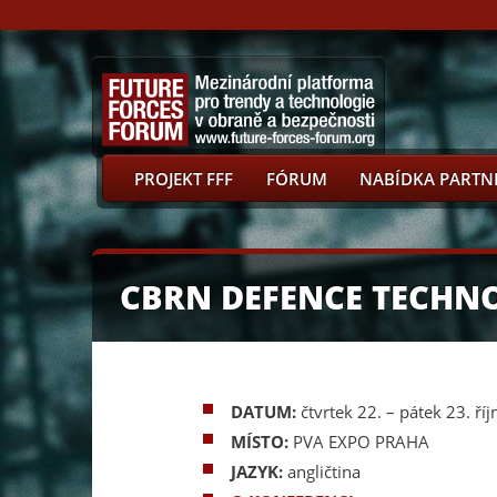
PROJEKT FFF
FÓRUM
NABÍDKA PARTN
CBRN DEFENCE TECHN
DATUM:
čtvrtek 22. – pátek 23. ří
MÍSTO:
PVA EXPO PRAHA
JAZYK:
angličtina