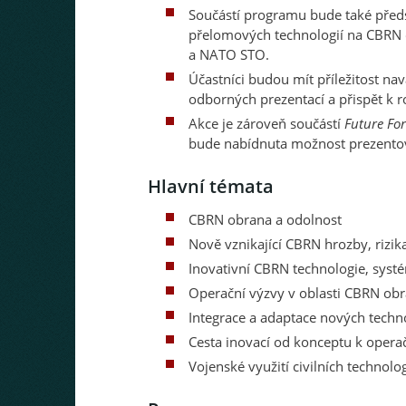
Součástí programu bude také před
přelomových technologií na CBRN
a NATO STO.
Účastníci budou mít příležitost na
odborných prezentací a přispět k 
Akce je zároveň součástí
Future Fo
bude nabídnuta možnost prezentova
Hlavní témata
CBRN obrana a odolnost
Nově vznikající CBRN hrozby, rizik
Inovativní CBRN technologie, syst
Operační výzvy v oblasti CBRN obr
Integrace a adaptace nových techno
Cesta inovací od konceptu k opera
Vojenské využití civilních technolog