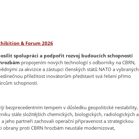
xhibition & Forum 2026
posílit spolupráci a podpořit rozvoj budoucích schopností
 hrozbám
propojením nových technologií s odborníky na CBRN,
vědnými za akvizice a zástupci členských států NATO a vybraných
edinečnou příležitost inovátorům představit svá řešení přímo
ůrcům schopností.
víjí bezprecedentním tempem v důsledku geopolitické nestability,
niku stále složitějších chemických, biologických, radiologických a
a jeho partneři zachovali operační připravenost a strategickou
sti obrany proti CBRN hrozbám neustále modernizovat,