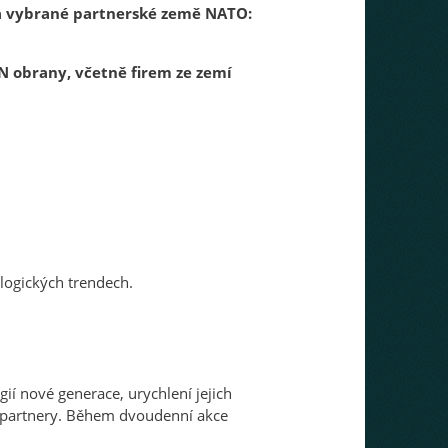
a vybrané partnerské země NATO:
N obrany, včetně firem ze zemí
logických trendech.
í nové generace, urychlení jejich
i partnery. Během dvoudenní akce