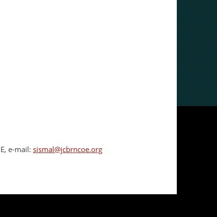
E, e-mail:
sismal@jcbrncoe.org