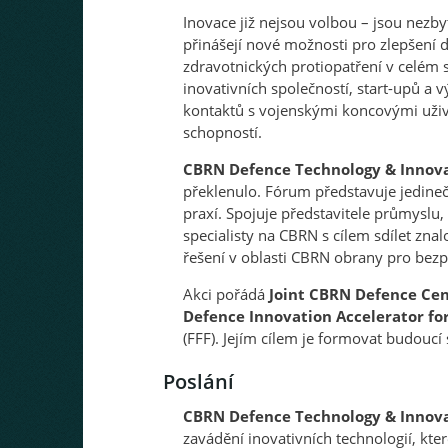
Inovace již nejsou volbou – jsou nez
přinášejí nové možnosti pro zlepšení 
zdravotnických protiopatření v celé
inovativních společností, start-upů a
kontaktů s vojenskými koncovými uživa
schopností.
CBRN Defence Technology & Innov
překlenulo. Fórum představuje jedineč
praxí. Spojuje představitele průmyslu,
specialisty na CBRN s cílem sdílet znal
řešení v oblasti CBRN obrany pro bezpe
Akci pořádá
Joint CBRN Defence Cen
Defence Innovation Accelerator for
(FFF). Jejím cílem je formovat budoucí
Poslání
CBRN Defence Technology & Innov
zavádění inovativních technologií, kt