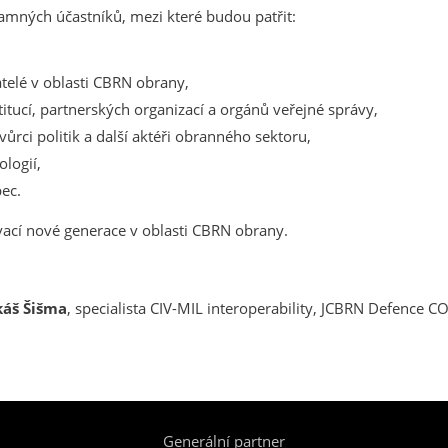
amných účastníků, mezi které budou patřit:
atelé v oblasti CBRN obrany,
titucí, partnerských organizací a orgánů veřejné správy,
vůrci politik a další aktéři obranného sektoru,
logií,
ec.
ovací nové generace v oblasti CBRN obrany.
káš Šišma
, specialista CIV-MIL interoperability, JCBRN Defence CO
Generální partner