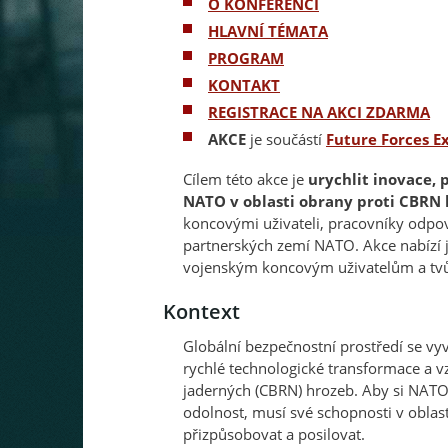
O KONFERENCI
HLAVNÍ TÉMATA
PROGRAM
KONTAKT
REGISTRACE NA AKCI ZDARMA
AKCE
je součástí
Future Forces E
Cílem této akce je
urychlit inovace, 
NATO v oblasti obrany proti CBRN
koncovými uživateli, pracovníky odpo
partnerských zemí NATO. Akce nabízí j
vojenským koncovým uživatelům a tv
Kontext
Globální bezpečnostní prostředí se vy
rychlé technologické transformace a vz
jaderných (CBRN) hrozeb. Aby si NATO 
odolnost, musí své schopnosti v obla
přizpůsobovat a posilovat.