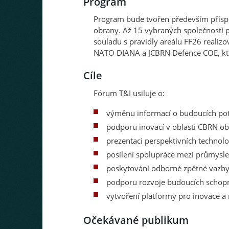
Program
Program bude tvořen především přísp
obrany. Až 15 vybraných společností p
souladu s pravidly areálu FF26 realiz
NATO DIANA a JCBRN Defence COE, kteř
Cíle
Fórum T&I usiluje o:
výměnu informací o budoucích pot
podporu inovací v oblasti CBRN ob
prezentaci perspektivních techno
posílení spolupráce mezi průmys
poskytování odborné zpětné vazby s
podporu rozvoje budoucích schopn
vytvoření platformy pro inovace a
Očekávané publikum