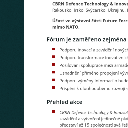
CBRN Defence Technology & Innova
Rakousko, Irsko, Švýcarsko, Ukrajinu, 
Účast ve výstavní části Future Fo
mimo NATO.
Fórum je zaměřeno zejména
Podporu inovací a zavádění nových
Podporu transformace inovativníc
Posilování spolupráce mezi armád
Usnadnění přímého propojení vývoj
Podporu výměny informací o budouc
Přispění k dlouhodobému rozvoji s
Přehled akce
CBRN Defence Technology & Innova
zavádění a vytvoření jedinečné pl
představí až 15 společností svá ře