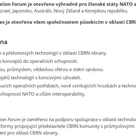
tion Forum je otevřeno
výhradně pro členské státy NATO 
Izrael, Japonsko, Austrálii, Nový Zéland a Korejskou republiku.
rces je otevřena všem společnostem působícím v oblasti CBR
 na
 a přelomových technologií v oblasti CBRN obrany.
h konceptů do operačních schopností.
ou, průmyslem, vědeckou sférou a státní správou.
ářů technologií s koncovými uživateli.
ích operačních potřebách, nově vznikajících hrozbách a techno
chopností NATO a cílům interoperability.
tion Forum
je zaměřeno na podporu spolupráce v oblasti technologi
atformy propojující představitele CBRN komunity s průmyslovým
šení pro oblast CBRN obrany.