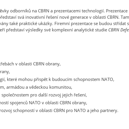
ěvky odborníků na CBRN a prezentacemi technologií. Prezentace
ředstaví svá inovativní řešení nové generace v oblasti CBRN. T
ovány také praktické ukázky. Firemní prezentace se budou střída
í představí výsledky své komplexní analytické studie
CBRN Defe
řebách v oblasti CBRN obrany,
rany,
logií, které mohou přispět k budoucím schopnostem NATO,
lem, armádou a vědeckou komunitou,
polečnostem pro další rozvoj jejich řešení,
ostí spojenců NATO v oblasti CBRN obrany,
 rozvoj schopností v oblasti CBRN pro NATO a jeho partnery.