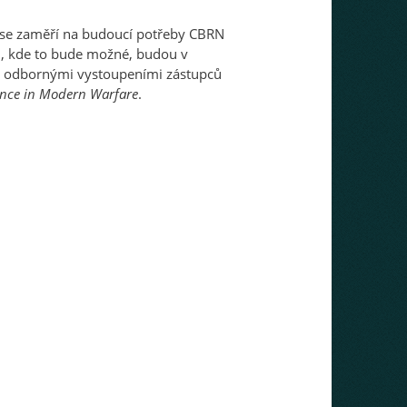
 se zaměří na budoucí potřeby CBRN
am, kde to bude možné, budou v
t s odbornými vystoupeními zástupců
nce in Modern Warfare
.