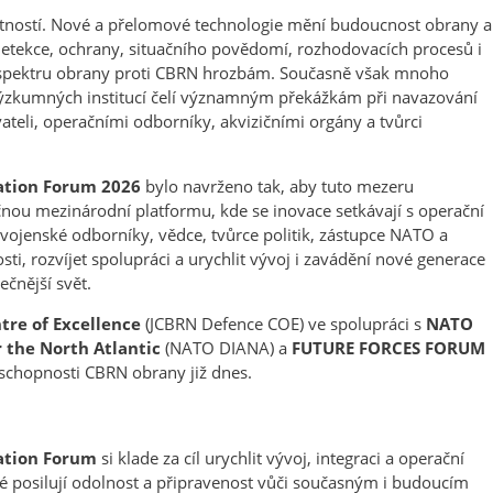
bytností. Nové a přelomové technologie mění budoucnost obrany a
detekce, ochrany, situačního povědomí, rozhodovacích procesů i
m spektru obrany proti CBRN hrozbám. Současně však mnoho
 výzkumných institucí čelí významným překážkám při navazování
teli, operačními odborníky, akvizičními orgány a tvůrci
ation Forum 2026
bylo navrženo tak, aby tuto mezeru
nou mezinárodní platformu, kde se inovace setkávají s operační
 vojenské odborníky, vědce, tvůrce politik, zástupce NATO a
osti, rozvíjet spolupráci a urychlit vývoj i zavádění nové generace
čnější svět.
tre of Excellence
(JCBRN Defence COE) ve spolupráci s
NATO
 the North Atlantic
(NATO DIANA) a
FUTURE FORCES FORUM
 schopnosti CBRN obrany již dnes.
ation Forum
si klade za cíl urychlit vývoj, integraci a operační
eré posilují odolnost a připravenost vůči současným i budoucím