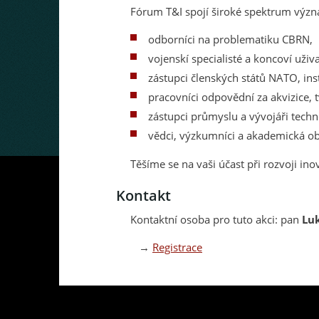
Fórum T&I spojí široké spektrum význ
odborníci na problematiku CBRN,
vojenskí specialisté a koncoví uživ
zástupci členských států NATO, ins
pracovníci odpovědní za akvizice, t
zástupci průmyslu a vývojáři techno
vědci, výzkumníci a akademická ob
Těšíme se na vaši účast při rozvoji in
Kontakt
Kontaktní osoba pro tuto akci: pan
Lu
→
Registrace