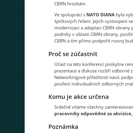
CBRN hrozbám.
Ve spolupráci s
NATO DIANA
byla vyb
špičkových řešení. Jejich vystoupení 
modernizaci a adaptaci CBRN obrany pr
podniky v oblasti CBRN obrany, posíl
CBRN a tím přímo podpořit rozvoj bu
Proč se zúčastnit
Účast na této konferenci poskytne cenn
prezentace a diskuse rozšíří odborné
Networkingové příležitosti navíc podp
posílení individuálních odborných znalo
Komu je akce určena
Srdečně vítáme všechny zainteresova
pracovníky odpovědné za akvizice,
Poznámka