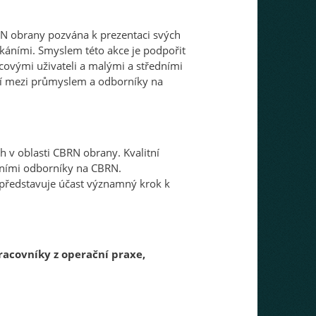
RN obrany pozvána k prezentaci svých
káními. Smyslem této akce je podpořit
covými uživateli a malými a středními
cí mezi průmyslem a odborníky na
h v oblasti CBRN obrany. Kvalitní
dními odborníky na CBRN.
ě představuje účast významný krok k
racovníky z operační praxe,